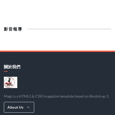
影音報導
關於我們
Magz is a HTML5 & CSS3 magazine template based on Bootstrap 3.
About Us