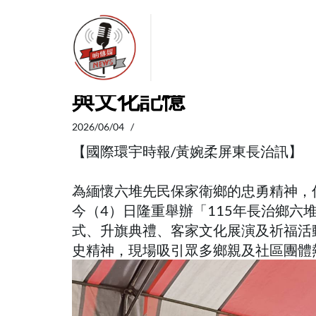
地方新聞
消費生活
旅遊美食
娛樂戲
屏東長治鄉六堆紀念日
與文化記憶
2026/06/04 /
【國際環宇時報/黃婉柔屏東長治訊】
為緬懷六堆先民保家衛鄉的忠勇精神，
今（4）日隆重舉辦「115年長治鄉六
式、升旗典禮、客家文化展演及祈福活
史精神，現場吸引眾多鄉親及社區團體