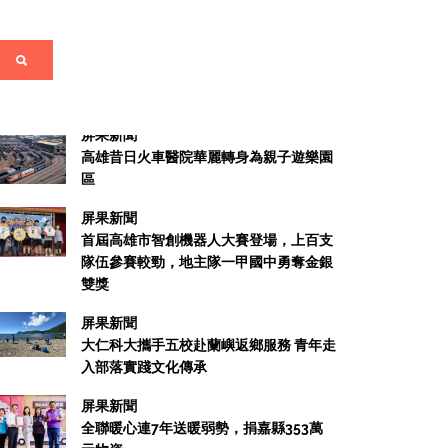
關於我們
其他新聞
屏果新聞
高雄昔日火車醫院華麗轉身為親子遊樂園
區
屏果新聞
首屆高雄市智創機器人大賽登場，上百支
隊伍參賽較勁，地主隊一甲國中勇奪金銀
雙獎
屏果新聞
大仁科大攜手五校赴蘭嶼返鄉服務 青年走
入部落實踐文化傳承
屏果新聞
全聯暖心連7年送暖弱勢，捐嘉縣353萬