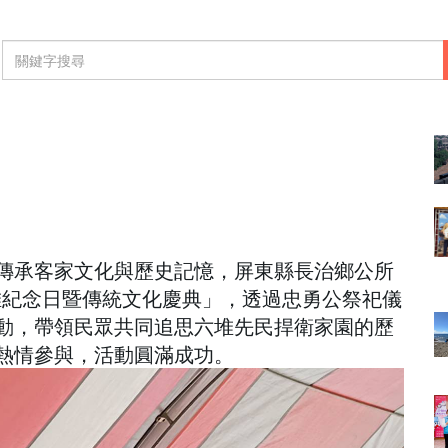
劇
宗教之旅
健康生活
文教體育
警政
兩岸
盛大舉行 傳承客家忠勇精神
傳承客家文化與歷史記憶，屏東縣長治鄉公所
堆紀念日暨傳統文化慶典」，透過忠勇公祭祀儀
動，帶領民眾共同追思六堆先民捍衛家園的歷
熱情參與，活動圓滿成功。