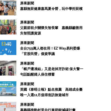
屏果新聞
嘉縣無菸健康嘉馬夏令營，玩中學拒菸檳
屏果新聞
父親節前夕關懷失智長輩 嘉義縣籲善用
失智照護資源
屏果新聞
全台759萬人都在用！EZ Way易利委爆
「官股民營」個資爭議
屏果新聞
「帳戶遭凍結」又是老掉牙詐術 保大警一
句話點醒婦人保住積蓄
屏果新聞
英國《泰晤士報》點名推薦 高雄成全臺
唯一入選11月值得造訪旅遊城市
屏果新聞
嘉義縣推動村里自行車節能減碳計畫