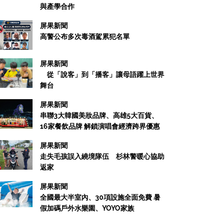
與產學合作
屏果新聞
高警公布多次毒酒駕累犯名單
屏果新聞
從「說客」到「播客」讓母語躍上世界
舞台
屏果新聞
串聯3大韓國美妝品牌、高雄5大百貨、
16家餐飲品牌 解鎖演唱會經濟跨界優惠
屏果新聞
走失毛孩誤入繞境隊伍 杉林警暖心協助
返家
屏果新聞
全國最大半室內、30項設施全面免費 暑
假加碼戶外水樂園、YOYO家族