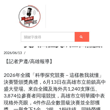
高雄明華國中勇奪2026科學
探究競賽1金2銀1銅 再獲
SDGs獎與團體獎成全國焦點
2026/06/13 /
【記者尹遵/高雄報導】
2026年全國「科學探究競賽－這樣教我就懂」
決賽暨頒獎典禮，6月13日在高雄市立前鎮高中
盛大登場。來自全國及海外共1,240支隊伍、
3,874位參賽者同場競技，高雄市立明華國中表
現格外亮眼，4件作品全數晉級決賽並全部獲
獎，一舉拿下1金、2銀、1銅佳績，同時榮獲