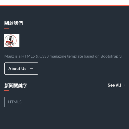
關於我們
Magz is a HTML5 & CSS3 magazine template based on Bootstrap 3.
About Us
新聞關鍵字
See All
HTML5