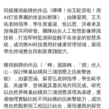
同樣獲得銀牌的作品《嗶嗶！你又駝背啦！用
AI打造專屬的坐姿糾察隊》，由陳晏閔、王天
佑老師指導，學生黃藎箴、焦以恩、洪睿承及
游瀚霆共同研發。團隊結合人工智慧影像辨識
技術，打造即時監測與提醒不良坐姿的智慧系
統，成功將AI科技應用於健康管理領域，展現
學生跨域整合與創新實踐能力。
獲得銅牌的作品《「蜂」迴路轉，「摺」伏人
心－探討蜂巢結構與三浦摺疊之抗衝擊效
能》，由廖思涵、蘇育弘老師指導，學生歐亭
磊、吳婕寧、曾俐葳及蕭辰旭共同完成。研究
以自然界蜂巢結構與三浦摺疊原理為基礎，透
過物理實驗比較不同結構的抗衝擊能力，成功
將自然觀察與工程設計結合，展現優異的探究