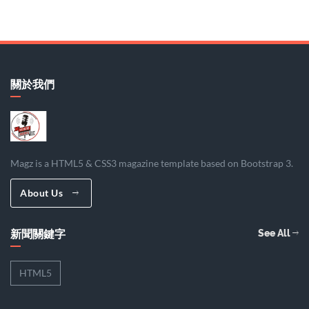
關於我們
Magz is a HTML5 & CSS3 magazine template based on Bootstrap 3.
About Us
新聞關鍵字
See All
HTML5