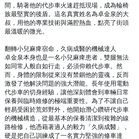
間，騎著他的代步車火速趕抵現場，成為輪椅
族最堅實的後盾。這名真實姓名為卓金泉的大
叔，用他的專業技術與滿腔熱血，點亮了街頭
最溫暖的微光。
翻轉小兒麻痺宿命，久病成醫的機械達人
卓金泉本身也是一名小兒麻痺患者，雙腿無法
如同常人般自如行走，必須仰賴代步車。然
而，身體的限制從來沒有禁錮他的靈魂，反而
激發了他解決問題的強大潛能。長年使用電動
代步車的切身經驗，讓他深刻體會到車輛日常
保養與臨時維修的極端重要性。為了不讓自己
輕易受困於荒郊野外，他開始潛心鑽研代步車
的機械構造，從最基本的保養清潔到複雜的線
路檢修，他憑藉著過人的毅力「久病成醫」，
硬是把自己訓練成了一名實力堅強的修車達