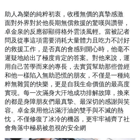
助人為樂的純粹初衷，收穫無價的真摯感激
面對外界對於他長期無償救援的驚嘆與讚譽，
卓金泉的反應卻顯得格外雲淡風輕。當被記者
問及從事這項需要消耗大量體力且吃力不討好
的救援工作，是否真的會感到開心時，他毫不
遲疑地給出了極度肯定的答案。對他來說，運
用自己苦學而來的專長，去實質幫助那些曾經
和他一樣陷入無助恐慌的朋友，不僅是一種純
粹無雜質的快樂，更是自我生命價值的最高度
實現。每一次滿身大汗地成功排解故障，換來
的都是身障朋友們最真摯、最深切的感謝與笑
容。卓金泉用他沾滿汙油的雙手與不滅的熱
忱，不僅修復了冰冷的機器，更牢牢補齊了社
會角落中極易被忽視的安全網