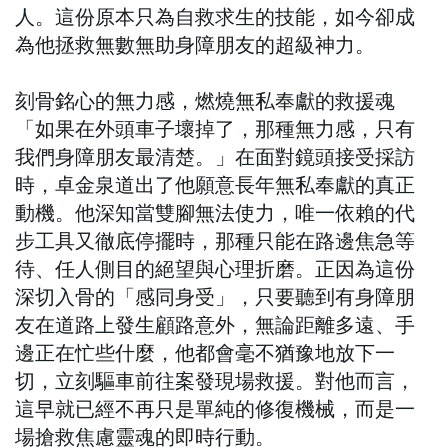
人。這份原本只為自救求生的技能，如今卻成
為他拯救無數無助身障朋友的超級神力。
刻骨銘心的無力感，燃燒無私奉獻的救援魂
「如果在外頭車子壞掉了，那種無力感，只有
我們身障朋友最清楚。」在面對鏡頭接受採訪
時，卓金泉道出了他願意長年無私奉獻的真正
動機。他深知當雙腳無法使力，唯一依賴的代
步工具又徹底停擺時，那種只能在路邊焦急等
待、任人側目的絕望與心理折磨。正因為這份
深切入骨的「感同身受」，只要聽到有身障朋
友在道路上發生顧路意外，無論距離多遠、手
邊正在忙些什麼，他都會毫不猶豫地放下一
切，立刻驅車前往案發現場救援。對他而言，
這早就已經不再只是單純的修復機械，而是一
場搶救焦慮靈魂的即時行動。